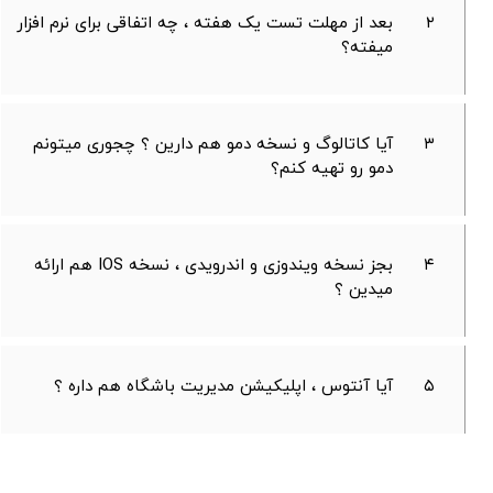
۲
بعد از مهلت تست یک هفته ، چه اتفاقی برای نرم افزار
میفته؟
۳
آیا کاتالوگ و نسخه دمو هم دارین ؟ چجوری میتونم
دمو رو تهیه کنم؟
۴
بجز نسخه ویندوزی و اندرویدی ، نسخه IOS هم ارائه
میدین ؟
۵
آیا آنتوس ، اپلیکیشن مدیریت باشگاه هم داره ؟