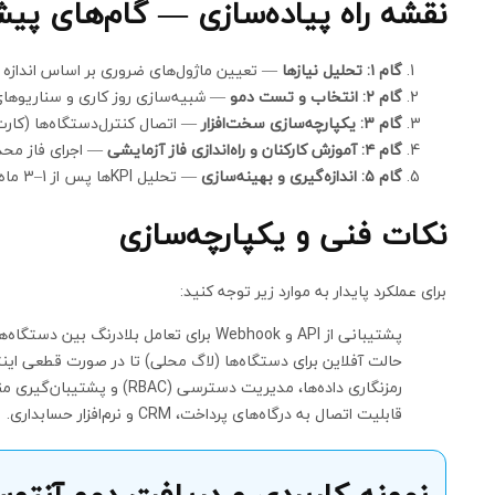
نقشه راه پیاده‌سازی — گام‌های پی
گام ۱: تحلیل نیازها
— تعیین ماژول‌های ضروری بر اساس اندازه و
گام ۲: انتخاب و تست دمو
— شبیه‌سازی روز کاری و سناریوهای
گام ۳: یکپارچه‌سازی سخت‌افزار
— اتصال کنترل‌دستگاه‌ها (کارت/RFID، قفل‌ها) و تست حالت آفل
گام ۴: آموزش کارکنان و راه‌اندازی فاز آزمایشی
— اجرای فاز محدو
گام ۵: اندازه‌گیری و بهینه‌سازی
— تحلیل KPIها پس از 1–3 ماه و اعمال اصلاحات لازم.
نکات فنی و یکپارچه‌سازی
برای عملکرد پایدار به موارد زیر توجه کنید:
پشتیبانی از API و Webhook برای تعامل بلادرنگ بین دستگاه‌ها و سیستم.
حالت آفلاین برای دستگاه‌ها (لاگ محلی) تا در صورت قطعی این
رمزنگاری داده‌ها، مدیریت دسترسی (RBAC) و پشتیبان‌گیری منظم.
قابلیت اتصال به درگاه‌های پرداخت، CRM و نرم‌افزار حسابداری.