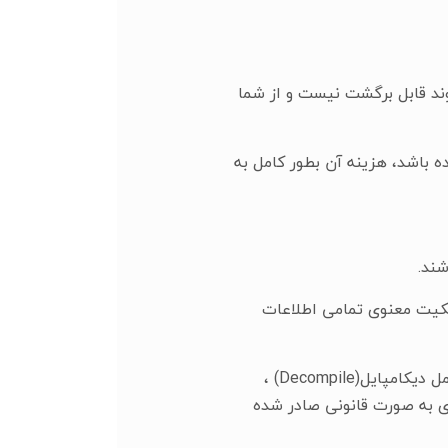
وند قابل برگشت نیست و از شما
 باشد، هزینه آن بطور کامل به
لکیت معنوی تمامی اطلاعات
3. کاربران حق ندارند هیچگونه تلاشی در جهت استخراج سورس کد (Source Code) پلتفرم آنتوس شامل دیکامپایل(Decompile) ،
ازۀ چنین کاری به صورت قانونی صادر شده