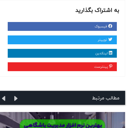
به اشتراک بگذارید
فیسبوک
توییتر
لینکدین
پینترست
مطالب مرتبط