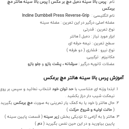
نام :
پرس بالا سینه دمبل
مچ بر عکس | پرس بالا سینه هالتر مچ
برعکس
نام انگلیسی :
Incline Dumbbell Press Reverse-Grip
عضله اصلی درگیر در این تمرین : عضله سینه
نوع تمرین : قدرتی
ابزار مورد نیاز : دمبل | هالتر
سطح تمرین : نیمه حرفه ای
نوع نیرو : فشاری ( دو طرفه )
مکانیزم : ترکیبی
عضلات ثانویه درگیر
:
سرشانه
،
پشت بازو
و
جلو بازو
آموزش پرس بالا سینه هالتر مچ برعکس
ابتدا وزنه ای متناسب با
حد توان خود
انتخاب نمائید و سپس بر روی
نیمکت شیب دار دراز بکشید .
حال هالتر را خود یا به کمک یار تمرینی به صورت
مچ برعکس
بگیرید
(
حالت اولیه و شروع حرکت
)
هالتر را به آرامی تا نزدیکی بخش
زیر سینه
( قسمت پایین سینه )
پایین بیاورید و در این حین نفس بگیرید (
دم
)